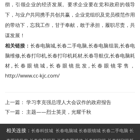
彻，引领企业的经济发展。要求企业要在党和政府的领导
下，与业户共同携手共创共赢，企业党组织及党员模范作用
的带动下，忘我工作，甘于奉献，敢于承担，履职尽责，共
谋发展！
相关链接：
长春电脑城
,
长春二手电脑
,
长春电脑组装
,
长春电
脑维修
,
长春打印机
,
长春打印机耗材
,
长春导航仪
,
长春电脑耗
材
,
长春眼镜城
,
长春眼镜批发
,
长春眼镜零售
，
http://www.cc-kjc.com/
上一篇：
学习李克强总理人大会议作的政府报告
下一篇：
主题——烈士英灵，光耀千秋
相关连接：
长春科技城
长春电脑城
长春眼镜城
长春二手电脑
长