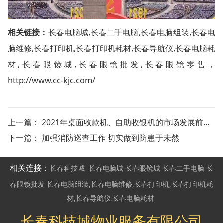
相关链接：
长春电脑城
,
长春二手电脑
,
长春电脑组装
,
长春电
脑维修
,
长春打印机
,
长春打印机耗材
,
长春导航仪
,
长春电脑耗
材
,
长春眼镜城
,
长春眼镜批发
,
长春眼镜零售
，
http://www.cc-kjc.com/
上一篇：
2021年桌面收款机、自助收银机的市场发展前景怎样？
下一篇：
加强消防巡查工作 切实做到防患于未然
相关连接：
长春科技城
长春电脑城
长春眼镜城
长春二手电脑
长
春眼镜批发
长春电脑组装
,
长春电脑维修
,
长春打印机
,
长春打印机耗
材
,
长春导航仪
,
长春电脑耗材
长春科技城物业服务有限公司